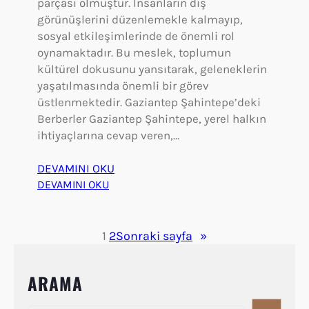
parçası olmuştur. İnsanların dış
görünüşlerini düzenlemekle kalmayıp,
sosyal etkileşimlerinde de önemli rol
oynamaktadır. Bu meslek, toplumun
kültürel dokusunu yansıtarak, geleneklerin
yaşatılmasında önemli bir görev
üstlenmektedir. Gaziantep Şahintepe’deki
Berberler Gaziantep Şahintepe, yerel halkın
ihtiyaçlarına cevap veren,…
DEVAMINI OKU
:
DEVAMINI OKU
G
a
z
1
2
Sonraki sayfa
»
i
a
ARAMA
n
t
S