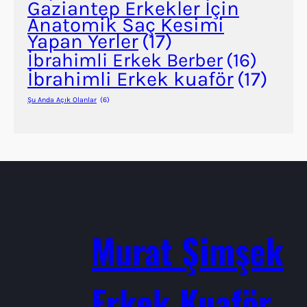
Gaziantep Erkekler İçin
Anatomik Saç Kesimi
Yapan Yerler
(17)
İbrahimli Erkek Berber
(16)
İbrahimli Erkek kuaför
(17)
Şu Anda Açık Olanlar
(6)
Murat Şimşek
Erkek Kuaför