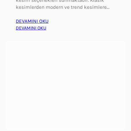
kesim seçenekleri sunmaktadır. Klasik
kesimlerden modern ve trend kesimlere…
DEVAMINI OKU
:
DEVAMINI OKU
G
a
z
i
a
n
t
e
p
Y
e
d
i
t