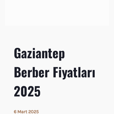
e
r
b
e
r
M
u
Gaziantep
r
a
t
Berber Fiyatları
Ş
i
m
2025
ş
e
k
6 Mart 2025