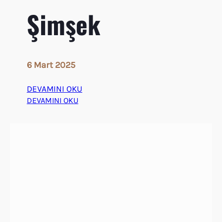
Şimşek
ö
r
ü
6 Mart 2025
DEVAMINI OKU
:
DEVAMINI OKU
G
a
z
i
a
n
t
e
p
B