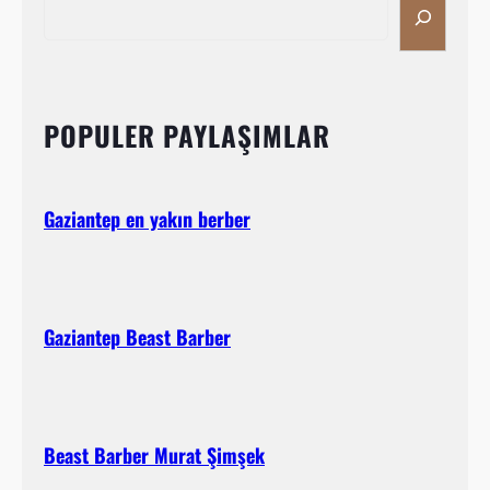
e
e
p
a
Ş
r
a
c
h
POPULER PAYLAŞIMLAR
h
i
n
t
Gaziantep en yakın berber
e
p
e
B
e
Gaziantep Beast Barber
r
b
e
r
Beast Barber Murat Şimşek