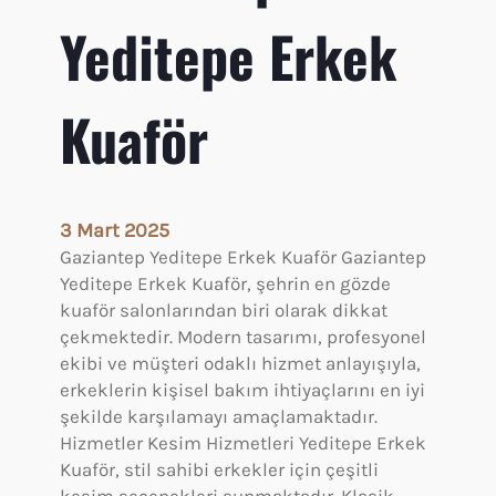
d
Yeditepe Erkek
a
A
ç
Kuaför
ı
k
O
l
a
3 Mart 2025
n
Gaziantep Yeditepe Erkek Kuaför Gaziantep
l
Yeditepe Erkek Kuaför, şehrin en gözde
a
kuaför salonlarından biri olarak dikkat
r
çekmektedir. Modern tasarımı, profesyonel
ekibi ve müşteri odaklı hizmet anlayışıyla,
erkeklerin kişisel bakım ihtiyaçlarını en iyi
şekilde karşılamayı amaçlamaktadır.
Hizmetler Kesim Hizmetleri Yeditepe Erkek
Kuaför, stil sahibi erkekler için çeşitli