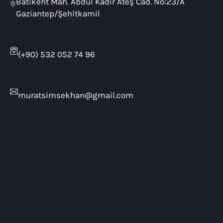
Batıkent Mah. Abdül Kadir Ateş Cad. No:23/A
Gaziantep/Şehitkamil
(+90) 532 052 74 96
muratsimsekhan@gmail.com