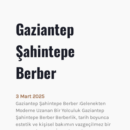
e
p
e
Gaziantep
E
r
k
Şahintepe
e
k
K
Berber
u
a
f
ö
r
3 Mart 2025
Gaziantep Şahintepe Berber :Gelenekten
Moderne Uzanan Bir Yolculuk Gaziantep
Şahintepe Berber Berberlik, tarih boyunca
estetik ve kişisel bakımın vazgeçilmez bir