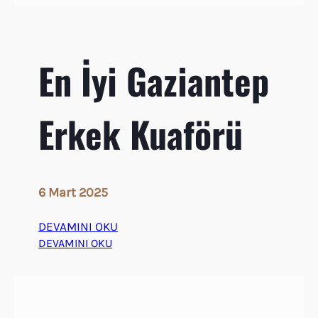
E
r
k
En İyi Gaziantep
e
k
B
Erkek Kuaförü
e
r
b
e
r
6 Mart 2025
DEVAMINI OKU
:
DEVAMINI OKU
E
n
İ
y