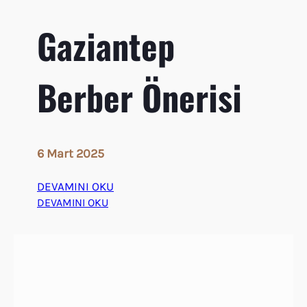
i
Gaziantep
y
a
t
Berber Önerisi
l
a
r
ı
2
6 Mart 2025
0
2
DEVAMINI OKU
5
:
DEVAMINI OKU
G
a
z
i
a
n