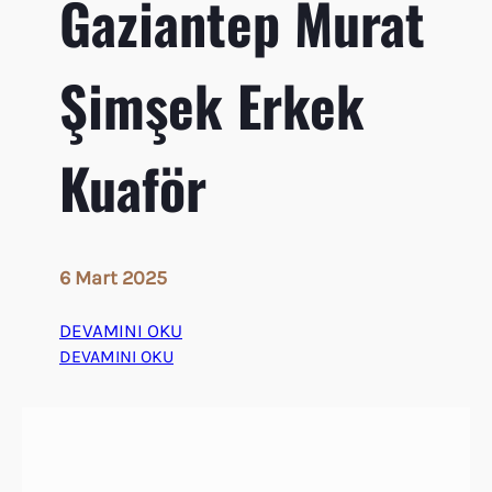
Gaziantep Murat
e
r
Şimşek Erkek
Kuaför
6 Mart 2025
DEVAMINI OKU
:
DEVAMINI OKU
G
a
z
i
a